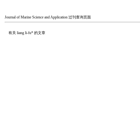
Journal of Marine Science and Application
过刊查询页面
有关
liang li-fu*
的文章